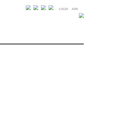
LOGIN
JOIN